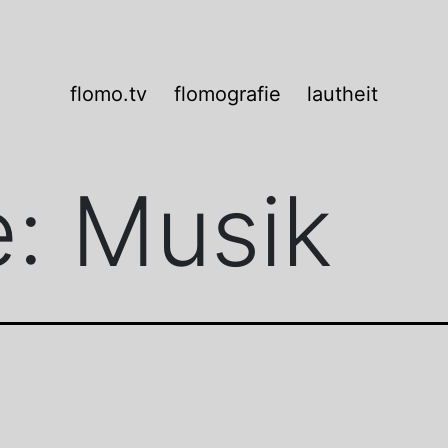
flomo.tv
flomografie
lautheit
e:
Musik