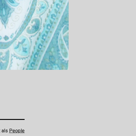
t als
People