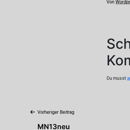
Von
Wordp
Sch
Ko
Du musst
a
Beitragsnavigation
Vorheriger Beitrag
MN13neu