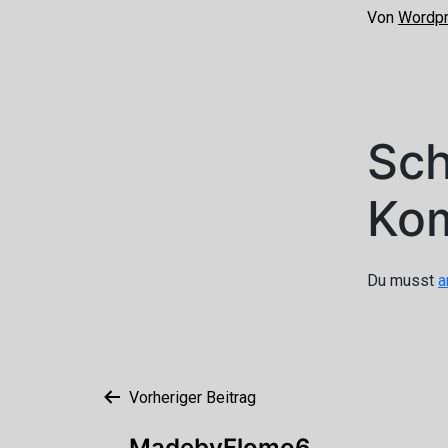
Von
Wordp
Sch
Ko
Du musst
a
Beitragsnavigation
Vorheriger Beitrag
MadebyFlomo6