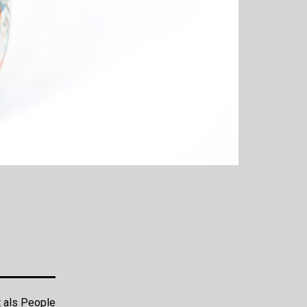
t als
People