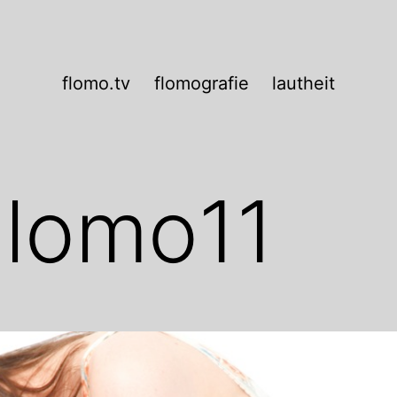
flomo.tv
flomografie
lautheit
lomo11